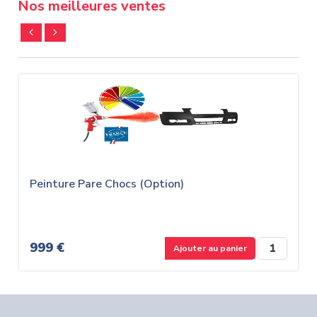
Nos meilleures ventes
Peinture Pare Chocs (Option)
Pein
999 €
999
Ajouter au panier