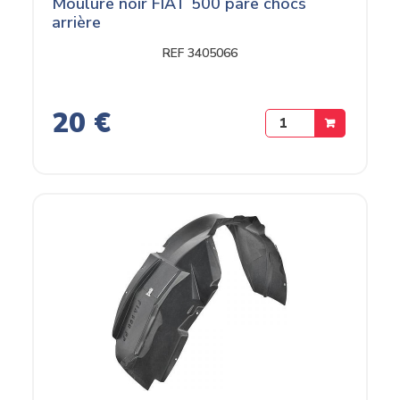
Moulure noir FIAT 500 pare chocs
arrière
REF 3405066
20 €