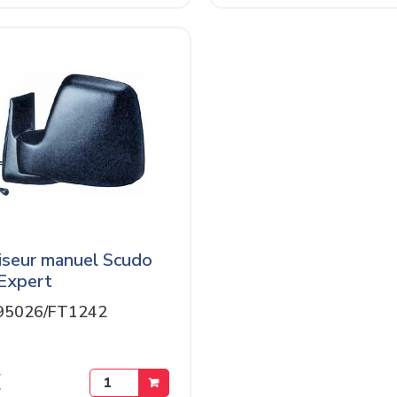
iseur manuel Scudo
Expert
95026/FT1242
€