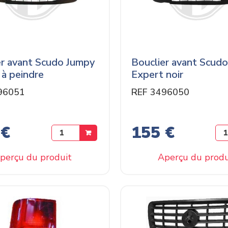
er avant Scudo Jumpy
Bouclier avant Scud
 à peindre
Expert noir
96051
REF 3496050
 €
155 €
perçu du produit
Aperçu du produ