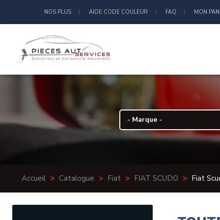
NOS PLUS
AIDE CODE COULEUR
FAQ
MON PAN
Accueil
>
Catalogue
>
Fiat
>
FIAT SCUDO
>
Fiat Sc