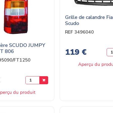
Grille de calandre Fia
Scudo
REF 3496040
rière SCUDO JUMPY
119 €
T 806
95090/FT1250
Aperçu du produ
€
perçu du produit