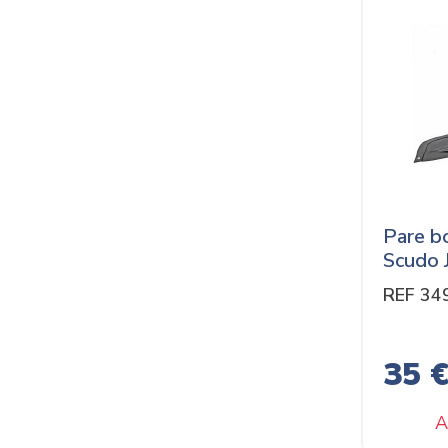
Pare bo
Scudo 
REF 34
35 
A