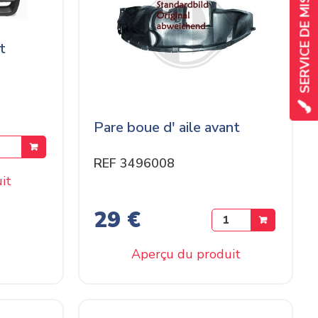
t
Pare boue d' aile avant
REF 3496008
it
29 €
Aperçu du produit