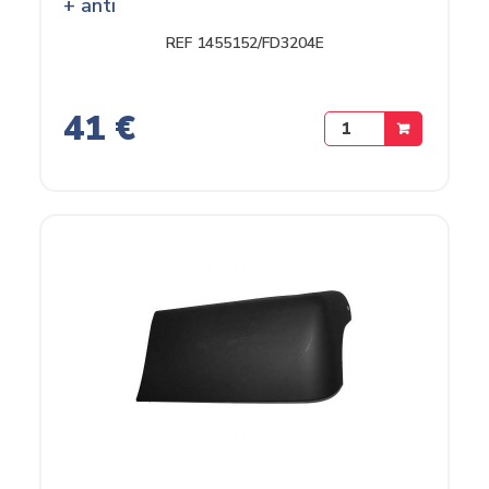
+ anti
REF 1455152/FD3204E
41 €