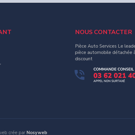
ANT
NOUS CONTACTER
Pièce Auto Services Le leade
pièce automobile détachée à
discount
r
e
 web crée par
Nosyweb