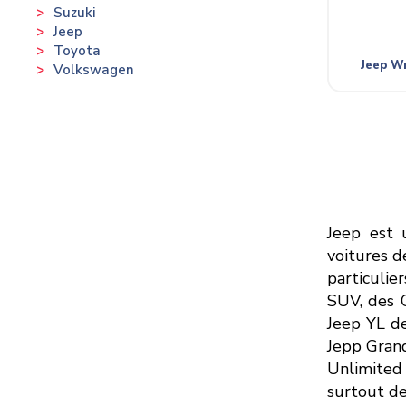
Suzuki
Jeep
Toyota
Jeep Wr
Volkswagen
Jeep est 
voitures d
particulie
SUV, des C
Jeep YL de
Jepp Grand
Unlimited 
surtout de