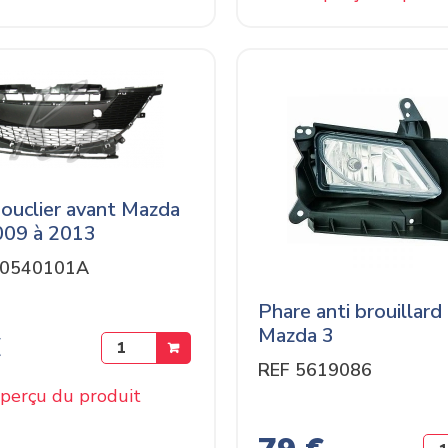
bouclier avant Mazda
009 à 2013
Z0540101A
Phare anti brouillard
Mazda 3
€
REF 5619086
perçu du produit