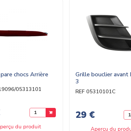
pare chocs Arrière
Grille bouclier avan
3
19096/05313101
REF 05310101C
€
29 €
perçu du produit
Aperçu du produ