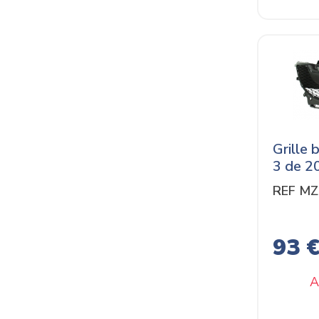
Grille 
3 de 2
REF M
93 
A