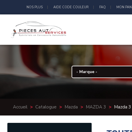
NOS PLUS
AIDE CODE COULEUR
FAQ
MON PAN
Accueil
>
Catalogue
>
Mazda
>
MAZDA 3
>
Mazda 3 