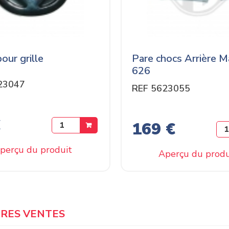
our grille
Pare chocs Arrière 
626
23047
REF 5623055
€
169 €
perçu du produit
Aperçu du produ
URES VENTES