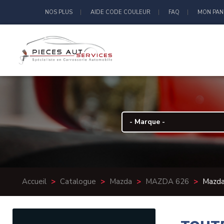
NOS PLUS
AIDE CODE COULEUR
FAQ
MON PAN
Accueil
>
Catalogue
>
Mazda
>
MAZDA 626
>
Mazda