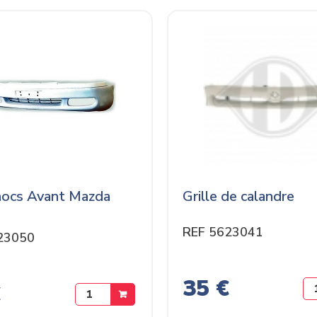
hocs Avant Mazda
Grille de calandre
REF 5623041
23050
35 €
€