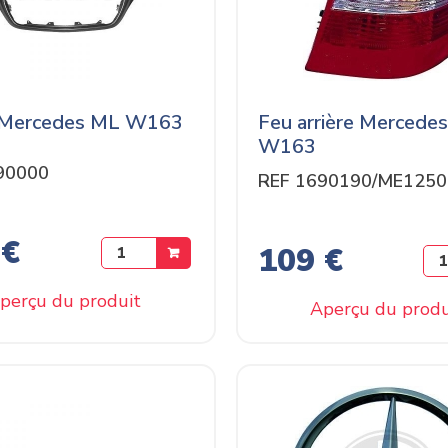
 Mercedes ML W163
Feu arrière Mercede
W163
90000
REF 1690190/ME1250
 €
109 €
perçu du produit
Aperçu du produ