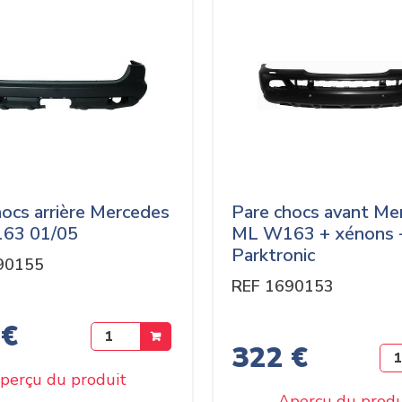
hocs arrière Mercedes
Pare chocs avant Me
63 01/05
ML W163 + xénons 
Parktronic
90155
REF 1690153
 €
322 €
perçu du produit
Aperçu du produ