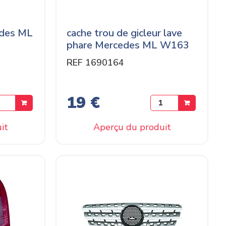
edes ML
cache trou de gicleur lave
phare Mercedes ML W163
REF 1690164
19 €
it
Aperçu du produit