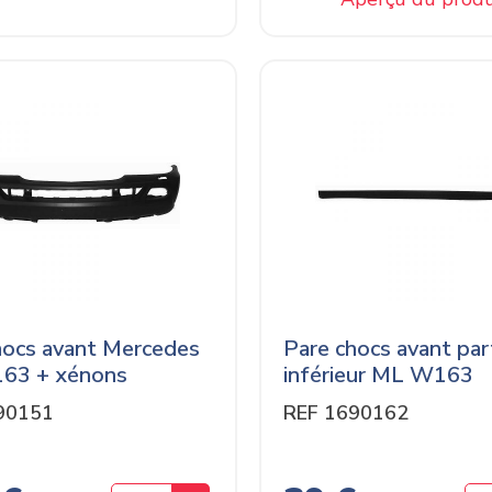
hocs avant Mercedes
Pare chocs avant par
63 + xénons
inférieur ML W163
90151
REF 1690162