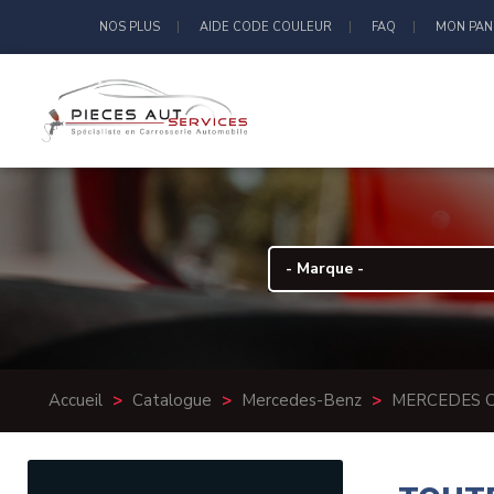
NOS PLUS
AIDE CODE COULEUR
FAQ
MON PAN
Accueil
>
Catalogue
>
Mercedes-Benz
>
MERCEDES 