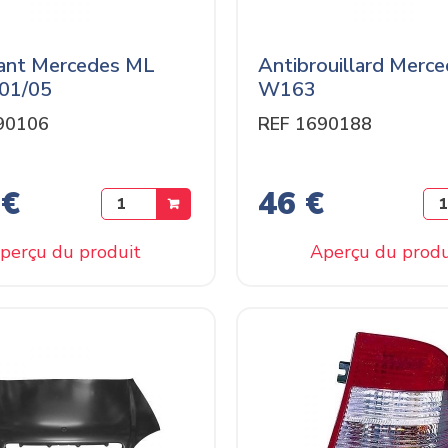
vant Mercedes ML
Antibrouillard Merc
01/05
W163
90106
REF 1690188
 €
46 €
perçu du produit
Aperçu du produ