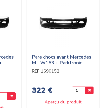
rcedes
Pare chocs avant Mercedes
+
ML W163 + Parktronic
REF 1690152
322 €
Aperçu du produit
it