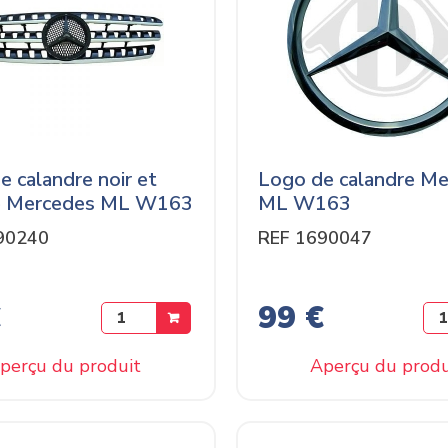
de calandre noir et
Logo de calandre M
e Mercedes ML W163
ML W163
90240
REF 1690047
€
99 €
perçu du produit
Aperçu du produ