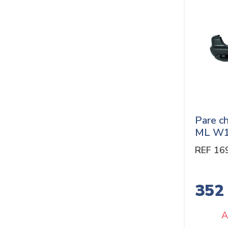
Pare c
ML W1
REF 16
352
A