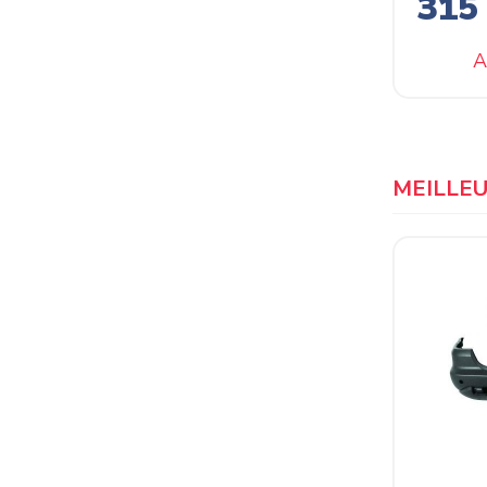
315
A
MEILLE