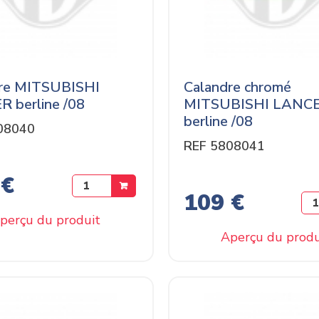
re MITSUBISHI
Calandre chromé
 berline /08
MITSUBISHI LANC
berline /08
08040
REF 5808041
 €
109 €
perçu du produit
Aperçu du produ