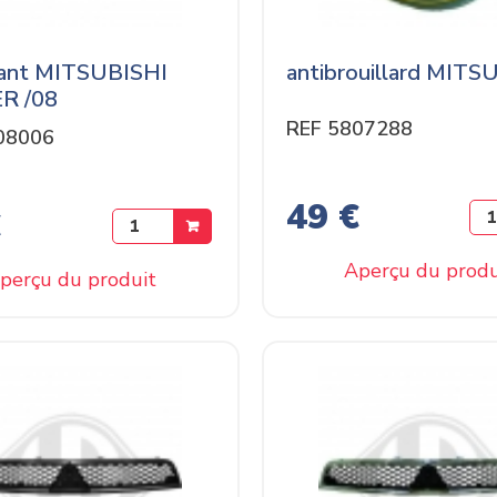
vant MITSUBISHI
antibrouillard MITS
R /08
REF 5807288
08006
49 €
€
Aperçu du produ
perçu du produit