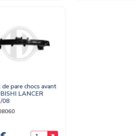
t de pare chocs avant
BISHI LANCER
 /08
08060
 €