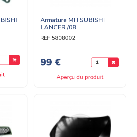
UBISHI
Armature MITSUBISHI
LANCER /08
REF 5808002
99 €
it
Aperçu du produit