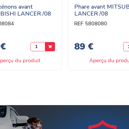
xénons avant
Phare avant MITSU
BISHI LANCER /08
LANCER /08
08084
REF 5808080
 €
89 €
perçu du produit
Aperçu du produ