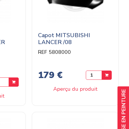
Capot MITSUBISHI
ER
LANCER /08
REF 5808000
179 €
Aperçu du produit
SERVICE DE MISE EN PEINTURE
it