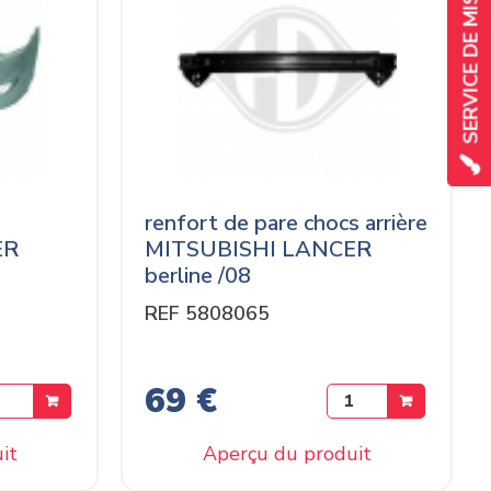
renfort de pare chocs arrière
ER
MITSUBISHI LANCER
berline /08
REF 5808065
69 €
it
Aperçu du produit