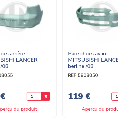
ocs arrière
Pare chocs avant
BISHI LANCER
MITSUBISHI LANC
 /08
berline /08
08055
REF 5808050
 €
119 €
perçu du produit
Aperçu du produ