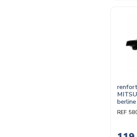
renfor
MITSU
berline
REF 58
119