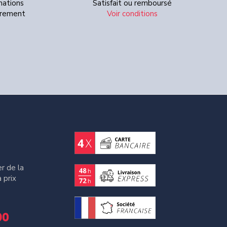
mations
Satisfait ou remboursé
Virement
Voir conditions
r de la
 prix