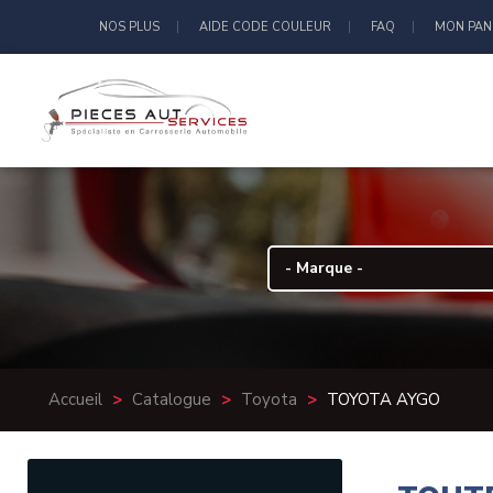
NOS PLUS
AIDE CODE COULEUR
FAQ
MON PAN
Accueil
>
Catalogue
>
Toyota
>
TOYOTA AYGO