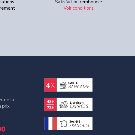
mations
Satisfait ou remboursé
Virement
Voir conditions
r de la
 prix